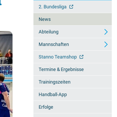
t
überspringen
2. Bundesliga
News
Abteilung
Mannschaften
Ansprechpartner
Stanno Teamshop
Wieselfamilie
2. Mannschaft - Regionalliga
Termine & Ergebnisse
Chronik
3. Mannschaft -
Regionsoberliga
Trainingszeiten
Jugendzertifikat
4. Mannschaft - 2.
Handball-App
Regionsklasse
Erfolge
A1-Jugend - Bundesliga