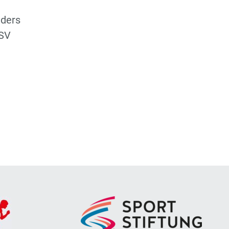
nders
TSV