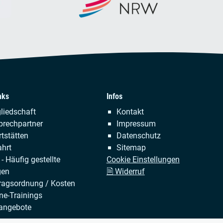
nks
Infos
tion
Navigation
liedschaft
Kontakt
ringen
überspringen
prechpartner
Impressum
tstätten
Datenschutz
hrt
Sitemap
- Häufig gestellte
Cookie Einstellungen
gen
🗎 Widerruf
ragsordnung / Kosten
ne-Trainings
angebote