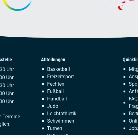
stelle
Abteilungen
Quickli
Navigation
Naviga
Basketball
Mitg
.30 Uhr
überspringen
übersp
Freizeitsport
Ans
00 Uhr
Fechten
Spor
:30 Uhr
Fußball
Anfa
00 Uhr
Handball
FAQ 
00 Uhr
Judo
Fra
Leichtathletik
Beit
e Termine
Schwimmen
Onli
lich.
Turnen
Job
Volleyball