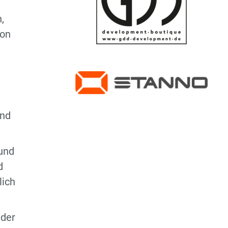
Regionsoberliga
,
D3-Jugend - Regionsklasse
von
D4-Jugend -
2.Regionsklasse
n
wD-Jugend - Regionsliga
und
E1-Jugend -
Regionsoberliga
 und
E2-Jugend - Regionsliga
d
Hobby Mannschaft
lich
 der