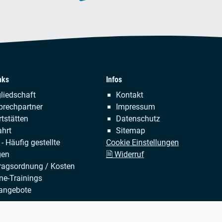
nks
Infos
tion
Navigation
liedschaft
Kontakt
ringen
überspringen
prechpartner
Impressum
tstätten
Datenschutz
hrt
Sitemap
- Häufig gestellte
Cookie Einstellungen
gen
🗎 Widerruf
ragsordnung / Kosten
ne-Trainings
angebote