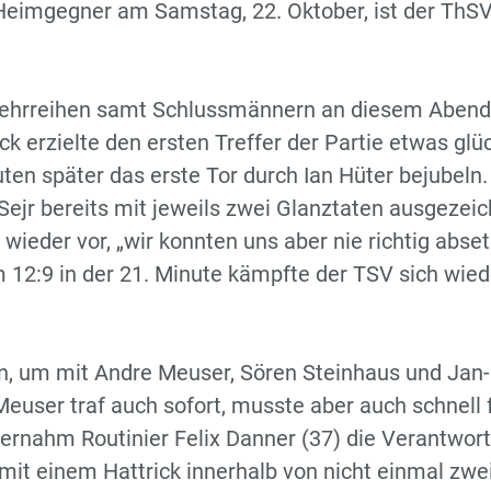
Heimgegner am Samstag, 22. Oktober, ist der ThS
wehrreihen samt Schlussmännern an diesem Abend
ck erzielte den ersten Treffer der Partie etwas glü
uten später das erste Tor durch Ian Hüter bejubeln.
Sejr bereits mit jeweils zwei Glanztaten ausgezeic
wieder vor, „wir konnten uns aber nie richtig abset
m 12:9 in der 21. Minute kämpfte der TSV sich wied
n, um mit Andre Meuser, Sören Steinhaus und Jan-
Meuser traf auch sofort, musste aber auch schnell 
bernahm Routinier Felix Danner (37) die Verantwor
 mit einem Hattrick innerhalb von nicht einmal zwe