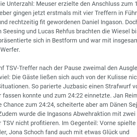
die Unterzahl: Meuser erzielte den Anschluss zum 
eber gingen jetzt erstmals mit vier Treffern in Füh
nd rechtzeitig fit gewordenen Daniel Ingason. Doc
n Seesing und Lucas Rehfus brachten die Wiesel bi
präsentierte sich in Bestform und war mit insgesa
 Werfer.
fünf TSV-Treffer nach der Pause zweimal den Ausgl
viel: Die Gäste ließen sich auch von der Kulisse nic
 Situationen. So parierte Juzbasic einen Strafwurf v
er fassen konnte und zum 24:22 einnetzte. Jan Rei
ie Chance zum 24:24, scheiterte aber am Dänen Sej
 Zudem wurde die Ingasons Abwehraktion mit zwei
 TSV nicht profitieren. Im Gegenteil: Vorne spielte
ler, Jona Schoch fand auch mit etwas Glück und