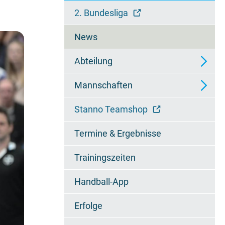
überspringen
2. Bundesliga
News
Abteilung
Mannschaften
Ansprechpartner
Stanno Teamshop
Wieselfamilie
2. Mannschaft - Regionalliga
Termine & Ergebnisse
Chronik
3. Mannschaft -
Regionsoberliga
Trainingszeiten
Jugendzertifikat
4. Mannschaft - 2.
Handball-App
Regionsklasse
Erfolge
A1-Jugend - Bundesliga