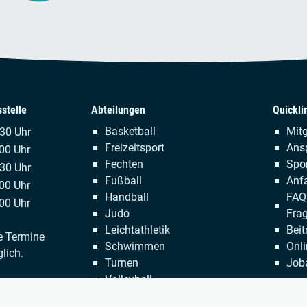
stelle
Abteilungen
Quickli
Navigation
Naviga
Basketball
Mitg
.30 Uhr
überspringen
übersp
Freizeitsport
Ans
00 Uhr
Fechten
Spor
:30 Uhr
Fußball
Anfa
00 Uhr
Handball
FAQ 
00 Uhr
Judo
Fra
Leichtathletik
Beit
e Termine
Schwimmen
Onli
lich.
Turnen
Job
Volleyball