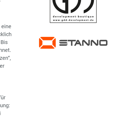
V
Regionsoberliga
D3-Jugend - Regionsklasse
 eine
D4-Jugend -
cklich
2.Regionsklasse
 Bis
wD-Jugend - Regionsliga
hnet.
zen“,
E1-Jugend -
er
Regionsoberliga
E2-Jugend - Regionsliga
Hobby Mannschaft
für
tung:
i