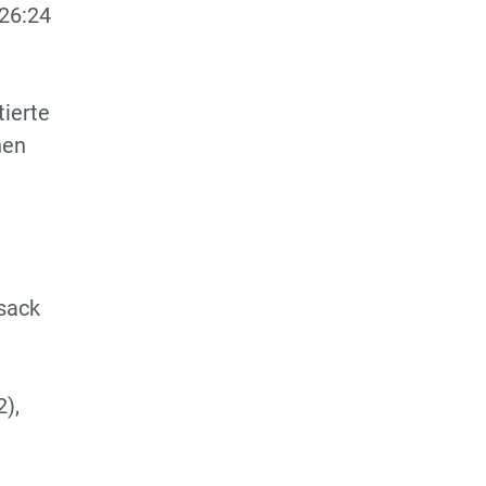
 26:24
tierte
hen
osack
,
2),