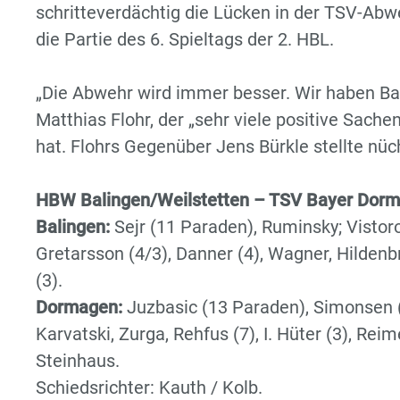
schritteverdächtig die Lücken in der TSV-Abw
die Partie des 6. Spieltags der 2. HBL.
„Die Abwehr wird immer besser. Wir haben Bali
Matthias Flohr, der „sehr viele positive Sac
hat. Flohrs Gegenüber Jens Bürkle stellte nü
HBW Balingen/Weilstetten – TSV Bayer Dorm
Balingen:
Sejr (11 Paraden), Ruminsky; Vistoro
Gretarsson (4/3), Danner (4), Wagner, Hildenbr
(3).
Dormagen:
Juzbasic (13 Paraden), Simonsen (
Karvatski, Zurga, Rehfus (7), I. Hüter (3), Reime
Steinhaus.
Schiedsrichter: Kauth / Kolb.