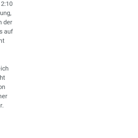
12:10
rung,
h der
s auf
mt
eich
ht
on
mer
r.