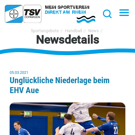
hließen
Na
Suche
TSV
Sportangebote
Handball
News
Newsdetails
Bayer
Dormagen
1920
e.V.
05.03.2021
Unglückliche Niederlage beim
EHV Aue