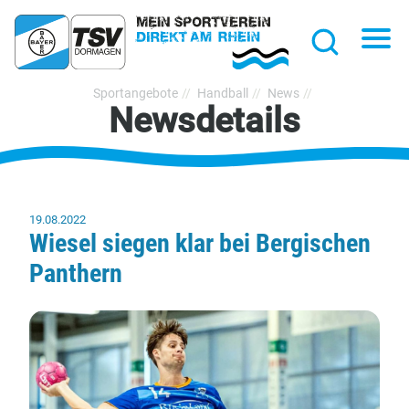
hließen
Na
Suche
TSV
Sportangebote
Handball
News
Newsdetails
Bayer
Dormagen
1920
e.V.
19.08.2022
Wiesel siegen klar bei Bergischen
Panthern