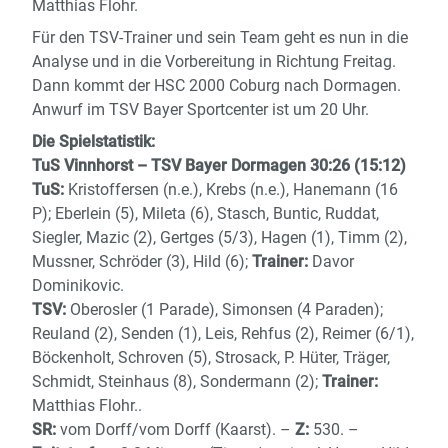
Matthias Flohr.
Für den TSV-Trainer und sein Team geht es nun in die
Analyse und in die Vorbereitung in Richtung Freitag.
Dann kommt der HSC 2000 Coburg nach Dormagen.
Anwurf im TSV Bayer Sportcenter ist um 20 Uhr.
Die Spielstatistik:
TuS Vinnhorst – TSV Bayer Dormagen 30:26 (15:12)
TuS:
Kristoffersen (n.e.), Krebs (n.e.), Hanemann (16
P); Eberlein (5), Mileta (6), Stasch, Buntic, Ruddat,
Siegler, Mazic (2), Gertges (5/3), Hagen (1), Timm (2),
Mussner, Schröder (3), Hild (6);
Trainer:
Davor
Dominikovic.
TSV:
Oberosler (1 Parade), Simonsen (4 Paraden);
Reuland (2), Senden (1), Leis, Rehfus (2), Reimer (6/1),
Böckenholt, Schroven (5), Strosack, P. Hüter, Träger,
Schmidt, Steinhaus (8), Sondermann (2);
Trainer:
Matthias Flohr..
SR:
vom Dorff/vom Dorff (Kaarst). –
Z:
530. –