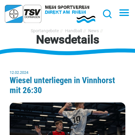
hließen
Na
Suche
TSV
Sportangebote
Handball
News
Newsdetails
Bayer
Dormagen
1920
e.V.
12.02.2024
Wiesel unterliegen in Vinnhorst
mit 26:30