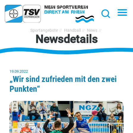
hließen
Na
Suche
TSV
Sportangebote
Handball
News
Newsdetails
Bayer
Dormagen
1920
e.V.
19.09.2022
„Wir sind zufrieden mit den zwei
Punkten“