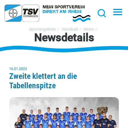
hließen
Na
Suche
TSV
Sportangebote
Handball
News
Newsdetails
Bayer
Dormagen
1920
e.V.
16.01.2023
Zweite klettert an die
Tabellenspitze