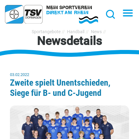
hließen
Na
Suche
TSV
Sportangebote
Handball
News
Newsdetails
Bayer
Dormagen
1920
e.V.
03.02.2022
Zweite spielt Unentschieden,
Siege für B- und C-Jugend