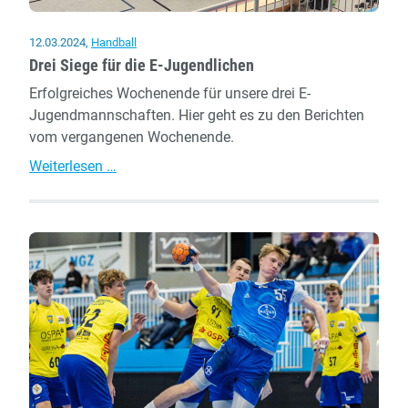
"Endspiel"
12.03.2024
,
Handball
Drei Siege für die E-Jugendlichen
Erfolgreiches Wochenende für unsere drei E-
Jugendmannschaften. Hier geht es zu den Berichten
vom vergangenen Wochenende.
Drei
Weiterlesen …
Siege
für
die
E-
Jugendlichen