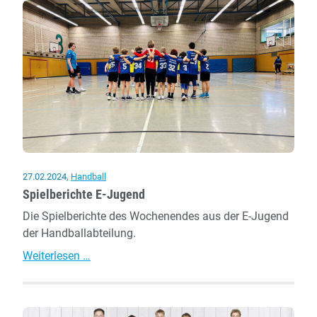
weibliche
D-
Jugend
beim
Besuch
der
EHF
EURO
2024
Qualifikation
27.02.2024
,
Handball
der
Spielberichte E-Jugend
Frauen
Die Spielberichte des Wochenendes aus der E-Jugend
der Handballabteilung.
Spielberichte
Weiterlesen …
E-
Jugend