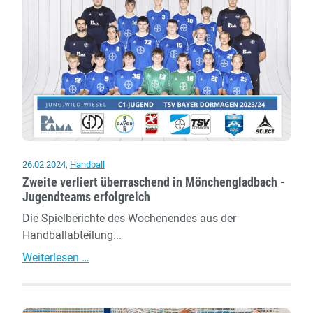
26.02.2024
,
Handball
Zweite verliert überraschend in Mönchengladbach -
Jugendteams erfolgreich
Die Spielberichte des Wochenendes aus der
Handballabteilung...
Zweite
Weiterlesen …
verliert
überraschend
in