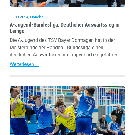
11.03.2024
,
Handball
A-Jugend-Bundesliga: Deutlicher Auswärtssieg in
Lemgo
Die A-Jugend des TSV Bayer Dormagen hat in der
Meisterrunde der Handball-Bundesliga einen
deutlichen Auswärtssieg im Lipperland eingefahren
A-
Weiterlesen …
Jugend-
Bundesliga:
Deutlicher
Auswärtssieg
in
Lemgo