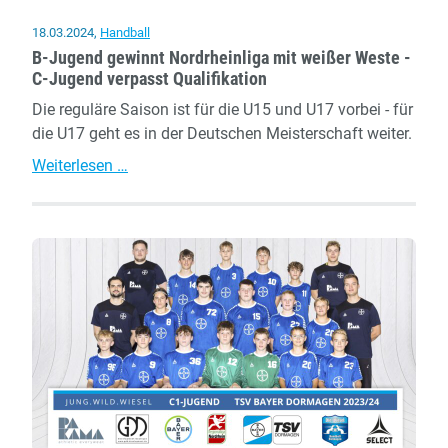
18.03.2024
,
Handball
B-Jugend gewinnt Nordrheinliga mit weißer Weste -
C-Jugend verpasst Qualifikation
Die reguläre Saison ist für die U15 und U17 vorbei - für
die U17 geht es in der Deutschen Meisterschaft weiter.
B-
Weiterlesen …
Jugend
gewinnt
Nordrheinliga
mit
weißer
Weste
-
C-
Jugend
verpasst
Qualifikation