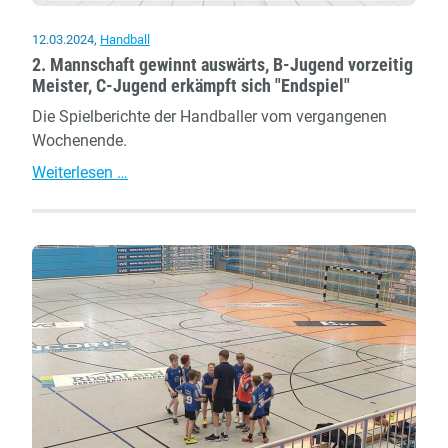
12.03.2024
,
Handball
2. Mannschaft gewinnt auswärts, B-Jugend vorzeitig
Meister, C-Jugend erkämpft sich "Endspiel"
Die Spielberichte der Handballer vom vergangenen
Wochenende.
2.
Weiterlesen …
Mannschaft
gewinnt
auswärts,
B-
Jugend
vorzeitig
Meister,
C-
Jugend
erkämpft
sich