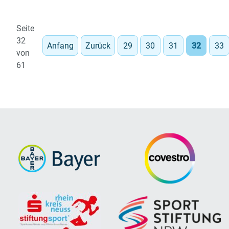
Bundesliga:
Borreck
Seite
überragt
32
Anfang
Zurück
29
30
31
32
33
gegen
von
Rodgau
61