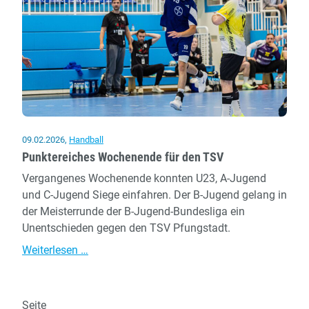
Februar
09.02.2026
,
Handball
Punktereiches Wochenende für den TSV
Vergangenes Wochenende konnten U23, A-Jugend
und C-Jugend Siege einfahren. Der B-Jugend gelang in
der Meisterrunde der B-Jugend-Bundesliga ein
Unentschieden gegen den TSV Pfungstadt.
Punktereiches
Weiterlesen …
Wochenende
für
den
Seite