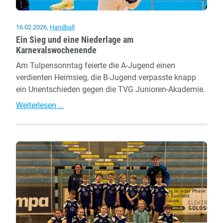
16.02.2026
,
Handball
Ein Sieg und eine Niederlage am
Karnevalswochenende
Am Tulpensonntag feierte die A-Jugend einen
verdienten Heimsieg, die B-Jugend verpasste knapp
ein Unentschieden gegen die TVG Junioren-Akademie.
Ein
Weiterlesen …
Sieg
und
eine
Niederlage
am
Karnevalswochenende