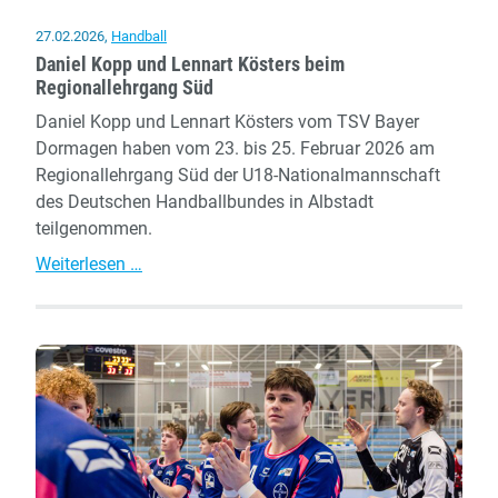
27.02.2026
,
Handball
Daniel Kopp und Lennart Kösters beim
Regionallehrgang Süd
Daniel Kopp und Lennart Kösters vom TSV Bayer
Dormagen haben vom 23. bis 25. Februar 2026 am
Regionallehrgang Süd der U18-Nationalmannschaft
des Deutschen Handballbundes in Albstadt
teilgenommen.
Daniel
Weiterlesen …
Kopp
und
Lennart
Kösters
beim
Regionallehrgang
Süd