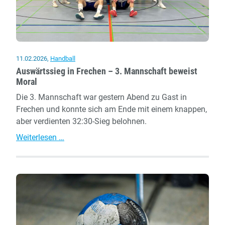
Ergebnis
11.02.2026
,
Handball
Auswärtssieg in Frechen – 3. Mannschaft beweist
Moral
Die 3. Mannschaft war gestern Abend zu Gast in
Frechen und konnte sich am Ende mit einem knappen,
aber verdienten 32:30-Sieg belohnen.
Auswärtssieg
Weiterlesen …
in
Frechen
–
3.
Mannschaft
beweist
Moral