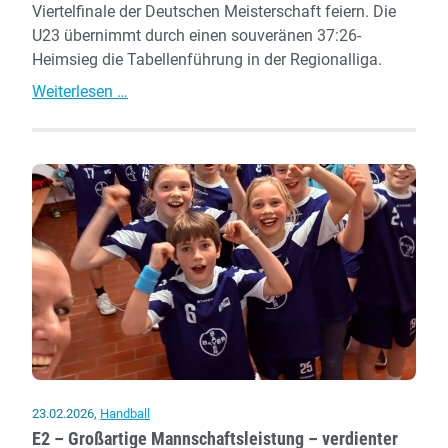
Viertelfinale der Deutschen Meisterschaft feiern. Die
U23 übernimmt durch einen souveränen 37:26-
Heimsieg die Tabellenführung in der Regionalliga.
A-
Weiterlesen …
Jugend
steht
im
Viertelfinale
der
Deutschen
Meisterschaft,
U23
übernimmt
Tabellenführung
23.02.2026
,
Handball
E2 – Großartige Mannschaftsleistung – verdienter