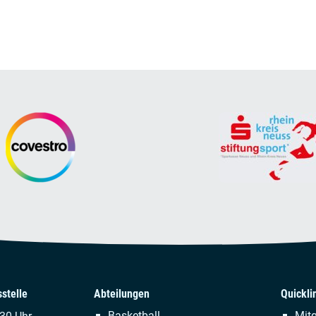
stelle
Abteilungen
Quickli
Navigation
Naviga
Basketball
Mitg