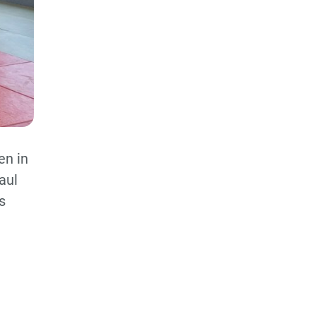
en in
aul
s