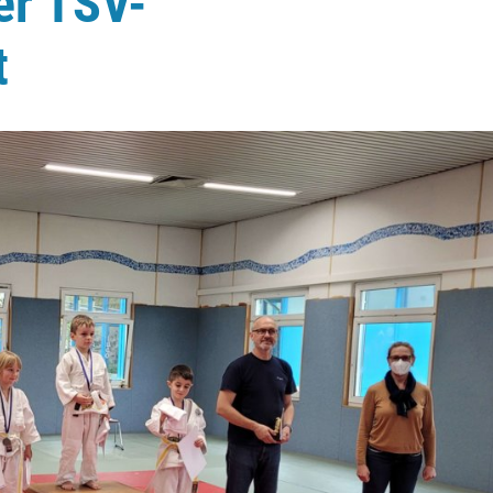
er TSV-
t