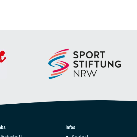
nks
Infos
tion
Navigation
liedschaft
Kontakt