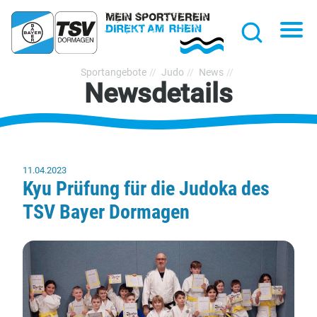
hließen
Na
Suche
TSV
Sportangebote
Judo
News
Newsdetails
Bayer
Dormagen
1920
e.V.
11.04.2023
Kyu Prüfung für die Judoka des
TSV Bayer Dormagen