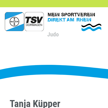
hließen
Judo
Tanja Küpper