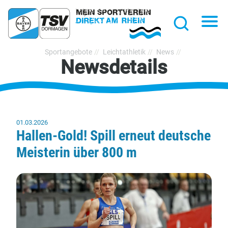
hließen
Na
Suche
TSV
Sportangebote
Leichtathletik
News
Newsdetails
Bayer
Dormagen
1920
e.V.
01.03.2026
Hallen-Gold! Spill erneut deutsche
Meisterin über 800 m