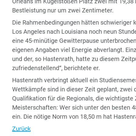
Orleans im Kugelstoßen Platz zwei mit 19,38 
Bestleistung nur um zwei Zentimeter.
Die Rahmenbedingungen hätten schwieriger k
Los Angeles nach Louisiana noch neun Stund
eine 45-minütige Gewitterpause unterbrochen
eigenen Angaben viel Energie abverlangt. Ein
und der, so Hastenrath, hatte zu diesem Zeit
zufriedenstellend“, berichtete er.
Hastenrath verbringt aktuell ein Studiensemes
Wettkämpfe sind in dieser Zeit geplant, zwei d
Qualifikation für die Regionals, die wichtig
Meisterschaften: Wer sich unter den besten 48
ein. Die nötige Norm von 18,50 m hat Hastenra
Zurück