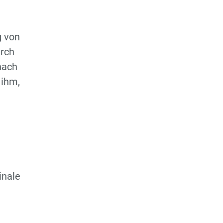
g von
urch
nach
 ihm,
inale