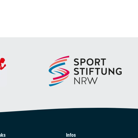
nks
Infos