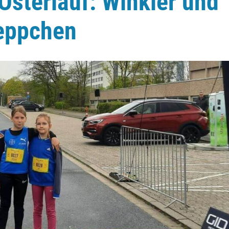
sterlauf: Winkler und
eppchen