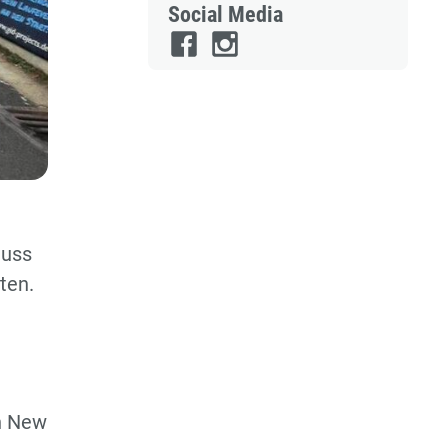
Social Media
euss
ten.
n New