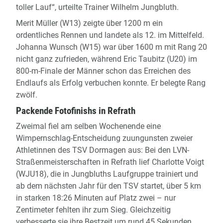
toller Lauf“, urteilte Trainer Wilhelm Jungbluth.
Merit Müller (W13) zeigte über 1200 m ein
ordentliches Rennen und landete als 12. im Mittelfeld.
Johanna Wunsch (W15) war über 1600 m mit Rang 20
nicht ganz zufrieden, während Eric Taubitz (U20) im
800-m-Finale der Männer schon das Erreichen des
Endlaufs als Erfolg verbuchen konnte. Er belegte Rang
zwölf.
Packende Fotofinishs in Refrath
Zweimal fiel am selben Wochenende eine
Wimpernschlag-Entscheidung zuungunsten zweier
Athletinnen des TSV Dormagen aus: Bei den LVN-
Straßenmeisterschaften in Refrath lief Charlotte Voigt
(WJU18), die in Jungbluths Laufgruppe trainiert und
ab dem nächsten Jahr für den TSV startet, über 5 km
in starken 18:26 Minuten auf Platz zwei – nur
Zentimeter fehlten ihr zum Sieg. Gleichzeitig
verbesserte sie ihre Bestzeit um rund 45 Sekunden.