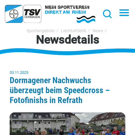
hließen
Na
Suche
TSV
Sportangebote
Leichtathletik
News
Newsdetails
Bayer
Dormagen
1920
e.V.
03.11.2025
Dormagener Nachwuchs
überzeugt beim Speedcross –
Fotofinishs in Refrath