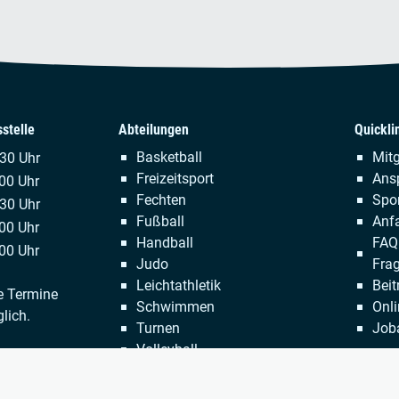
stelle
Abteilungen
Quickli
Navigation
Naviga
Basketball
Mitg
.30 Uhr
überspringen
übersp
Freizeitsport
Ans
00 Uhr
Fechten
Spor
:30 Uhr
Fußball
Anfa
00 Uhr
Handball
FAQ 
00 Uhr
Judo
Fra
Leichtathletik
Beit
e Termine
Schwimmen
Onli
lich.
Turnen
Job
Volleyball