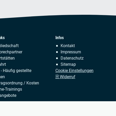
nks
Infos
tion
Navigation
liedschaft
Kontakt
ringen
überspringen
prechpartner
Impressum
tstätten
Datenschutz
hrt
Sitemap
- Häufig gestellte
Cookie Einstellungen
gen
🗎 Widerruf
ragsordnung / Kosten
ne-Trainings
angebote