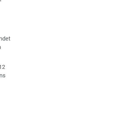
ndet
m
12
ins