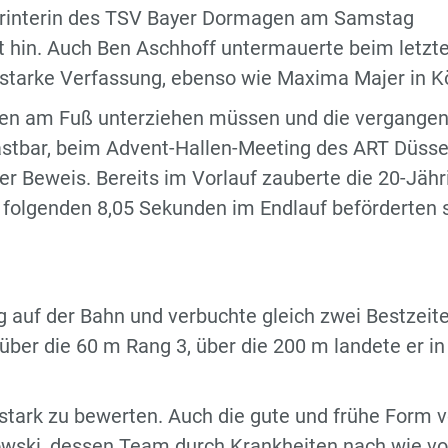
printerin des TSV Bayer Dormagen am Samstag
it hin. Auch Ben Aschhoff untermauerte beim letzt
starke Verfassung, ebenso wie Maxima Majer in Kö
onen am Fuß unterziehen müssen und die vergange
lastbar, beim Advent-Hallen-Meeting des ART Düsse
ter Beweis. Bereits im Vorlauf zauberte die 20-Jähr
e folgenden 8,05 Sekunden im Endlauf beförderten 
"
g auf der Bahn und verbuchte gleich zwei Bestzeite
er die 60 m Rang 3, über die 200 m landete er in
r stark zu bewerten. Auch die gute und frühe Form 
rowski, dessen Team durch Krankheiten nach wie vo