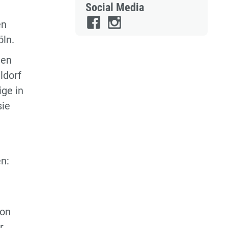
Social Media
en
ln.
nen
ldorf
ige in
sie
n:
von
r