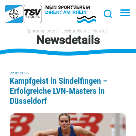
hließen
Na
Suche
TSV
Sportangebote
Leichtathletik
News
Newsdetails
Bayer
Dormagen
1920
e.V.
22.02.2026
Kampfgeist in Sindelfingen –
Erfolgreiche LVN-Masters in
Düsseldorf