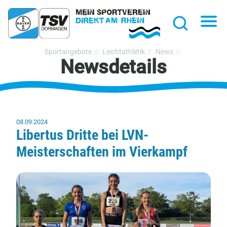
hließen
Na
Suche
TSV
Sportangebote
Leichtathletik
News
Newsdetails
Bayer
Dormagen
1920
e.V.
08.09.2024
Libertus Dritte bei LVN-
Meisterschaften im Vierkampf