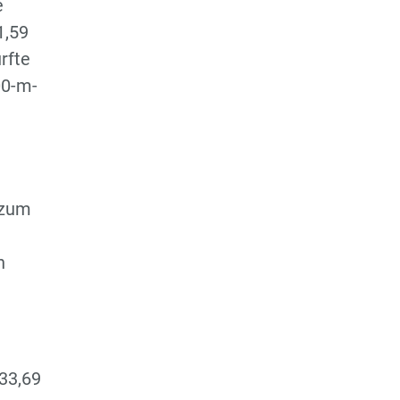
e
1,59
rfte
00-m-
 zum
n
 33,69