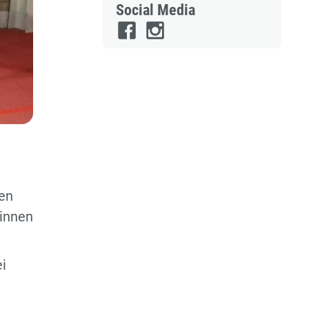
Social Media
den
rinnen
i