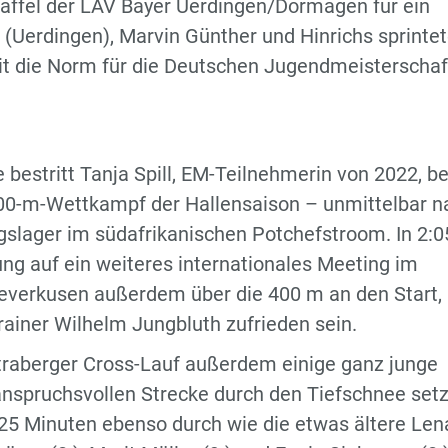
affel der LAV Bayer Uerdingen/Dormagen für ein
 (Uerdingen), Marvin Günther und Hinrichs sprintet
mit die Norm für die Deutschen Jugendmeisterscha
bestritt Tanja Spill, EM-Teilnehmerin von 2022, be
800-m-Wettkampf der Hallensaison – unmittelbar n
slager im südafrikanischen Potchefstroom. In 2:0
ung auf ein weiteres internationales Meeting im
Leverkusen außerdem über die 400 m an den Start,
rainer Wilhelm Jungbluth zufrieden sein.
Straberger Cross-Lauf außerdem einige ganz junge
anspruchsvollen Strecke durch den Tiefschnee set
:25 Minuten ebenso durch wie die etwas ältere Len