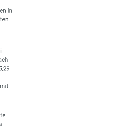
en in
ften
i
ach
5,29
 mit
zte
a