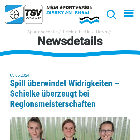
hließen
Na
Suche
TSV
Sportangebote
Leichtathletik
News
Newsdetails
Bayer
Dormagen
1920
e.V.
05.05.2024
Spill überwindet Widrigkeiten –
Schielke überzeugt bei
Regionsmeisterschaften