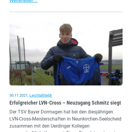
TSV-
Weiterlesen …
Kids
überzeugen
beim
Kölner
Nikolauslauf
30.11.2021
,
Leichtathletik
Erfolgreicher LVN-Cross – Neuzugang Schmitz siegt
Der TSV Bayer Dormagen hat bei den diesjährigen
LVN-Cross-Meisterschaften in Neunkirchen-Seelscheid
zusammen mit den Uerdinger Kollegen