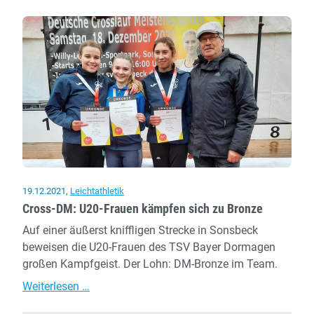
für
TSV-
Athleten
19.12.2021
,
Leichtathletik
Cross-DM: U20-Frauen kämpfen sich zu Bronze
Auf einer äußerst kniffligen Strecke in Sonsbeck
beweisen die U20-Frauen des TSV Bayer Dormagen
großen Kampfgeist. Der Lohn: DM-Bronze im Team.
Cross-
Weiterlesen …
DM: