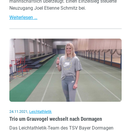
mannschaftlich überzeugt. Einen Einzelsieg steuerte
Neuzugang Joel Etienne Schmitz bei.
Erfolgreicher
Weiterlesen …
LVN-
Cross
–
Neuzugang
Schmitz
siegt
24.11.2021
,
Leichtathletik
Trio um Grauvogel wechselt nach Dormagen
Das Leichtathletik-Team des TSV Bayer Dormagen