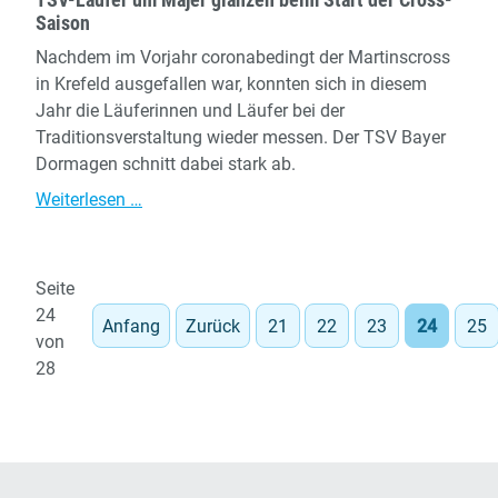
Saison
Nachdem im Vorjahr coronabedingt der Martinscross
in Krefeld ausgefallen war, konnten sich in diesem
Jahr die Läuferinnen und Läufer bei der
Traditionsverstaltung wieder messen. Der TSV Bayer
Dormagen schnitt dabei stark ab.
TSV-
Weiterlesen …
Läufer
um
Majer
Seite
glänzen
24
Anfang
Zurück
21
22
23
24
25
beim
von
Start
28
der
Cross-
Saison