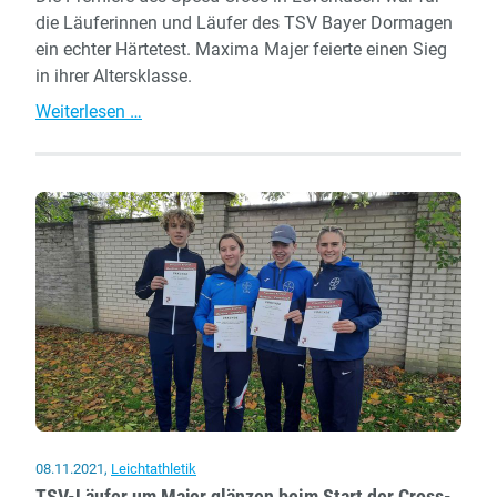
die Läuferinnen und Läufer des TSV Bayer Dormagen
ein echter Härtetest. Maxima Majer feierte einen Sieg
in ihrer Altersklasse.
Gelungener
Weiterlesen …
Formcheck
beim
Leverkusener
Speed-
Cross
08.11.2021
,
Leichtathletik
TSV-Läufer um Majer glänzen beim Start der Cross-