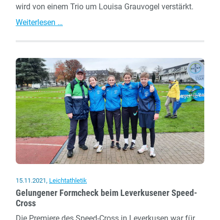
wird von einem Trio um Louisa Grauvogel verstärkt.
Trio
Weiterlesen …
um
Grauvogel
wechselt
nach
Dormagen
15.11.2021
,
Leichtathletik
Gelungener Formcheck beim Leverkusener Speed-
Cross
Die Premiere des Speed-Cross in Leverkusen war für