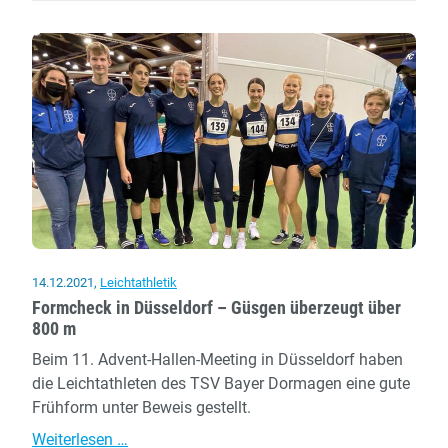
U20-
Frauen
kämpfen
sich
zu
Bronze
14.12.2021
,
Leichtathletik
Formcheck in Düsseldorf – Güsgen überzeugt über
800 m
Beim 11. Advent-Hallen-Meeting in Düsseldorf haben
die Leichtathleten des TSV Bayer Dormagen eine gute
Frühform unter Beweis gestellt.
Formcheck
Weiterlesen …