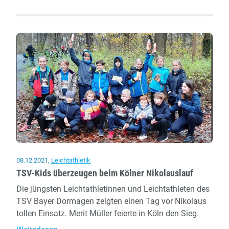
in
Düsseldorf
–
Güsgen
überzeugt
über
800
m
08.12.2021
,
Leichtathletik
TSV-Kids überzeugen beim Kölner Nikolauslauf
Die jüngsten Leichtathletinnen und Leichtathleten des
TSV Bayer Dormagen zeigten einen Tag vor Nikolaus
tollen Einsatz. Merit Müller feierte in Köln den Sieg.