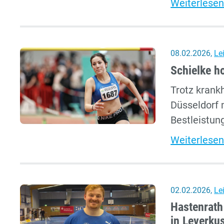
Weiterlesen
08.02.2026
,
Le
Schielke ho
Trotz krank
Düsseldorf 
Bestleistun
Weiterlesen
02.02.2026
,
Le
Hastenrath
in Leverku