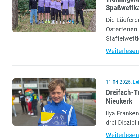
Spaßwettk
Die Läuferg
Osterferien
Staffelwett
Weiterlesen
11.04.2026
,
Le
Dreifach-T
Nieukerk
Ilya Franken
drei Diszipl
Weiterlesen