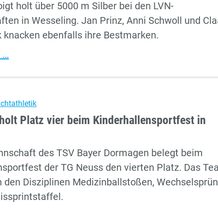
oigt holt über 5000 m Silber bei den LVN-
auf
ften in Wesseling. Jan Prinz, Anni Schwoll und Cl
dem
 knacken ebenfalls ihre Bestmarken.
Treppchen
Voigt
 …
mit
Silber
–
ichtathletik
TSV-
olt Platz vier beim Kinderhallensportfest in
Quartett
überzeugt
nnschaft des TSV Bayer Dormagen belegt beim
bei
nsportfest der TG Neuss den vierten Platz. Das T
LVN-
n den Disziplinen Medizinballstoßen, Wechselsprü
Langstreckenmeisterschaften
ssprintstaffel.
U10-
 …