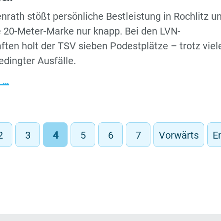
überzeugt
nrath stößt persönliche Bestleistung in Rochlitz u
mit
e 20-Meter-Marke nur knapp. Bei den LVN-
Silber
ften holt der TSV sieben Podestplätze – trotz viel
edingter Ausfälle.
Hastenrath
 …
kratzt
an
20
2
3
4
5
6
7
Vorwärts
E
Metern
–
sieben
LVN-
Podestplätze
in