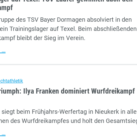
ampf
ruppe des TSV Bayer Dormagen absolviert in den
 ein Trainingslager auf Texel. Beim abschließenden
kampf bleibt der Sieg im Verein.
Trainingslager
 …
auf
Texel:
TSV-
ichtathletik
Läufer
riumph: Ilya Franken dominiert Wurfdreikampf 
gewinnen
auch
 siegt beim Frühjahrs-Werfertag in Nieukerk in all
den
inen des
Wurfdreikampfes und holt den Gesamtsie
Spaßwettkampf
Dreifach-
 …