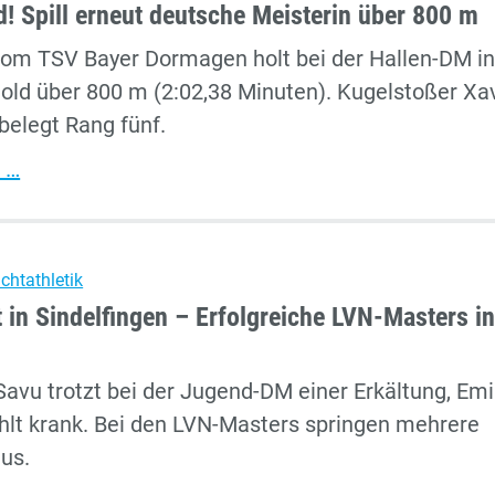
d! Spill erneut deutsche Meisterin über 800 m
–
 vom TSV Bayer Dormagen holt bei der Hallen-DM i
TSV-
ld über 800 m (2:02,38 Minuten). Kugelstoßer Xa
Starter
belegt Rang fünf.
glänzen
in
Hallen-
 …
Düsseldorf
Gold!
Spill
erneut
ichtathletik
deutsche
 in Sindelfingen – Erfolgreiche LVN-Masters i
Meisterin
über
Savu trotzt bei der Jugend-DM einer Erkältung, Emi
800
hlt krank. Bei den LVN-Masters springen mehrere
m
aus.