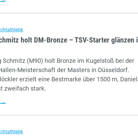
Team
holt
Platz
ichtathletik
vier
chmitz holt DM-Bronze – TSV-Starter glänzen 
beim
Kinderhallensportfest
 Schmitz (M90) holt Bronze im Kugelstoß bei der
in
allen-Meisterschaft der Masters in Düsseldorf.
Neuss
löckler erzielt eine Bestmarke über 1500 m, Danie
t zweifach stark.
Masters:
 …
Schmitz
holt
DM-
ichtathletik
Bronze