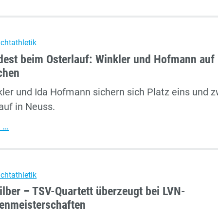
Triumph:
Ilya
Franken
ichtathletik
dominiert
est beim Osterlauf: Winkler und Hofmann auf
Wurfdreikampf
chen
in
kler und Ida Hofmann sichern sich Platz eins und z
Nieukerk
auf in Neuss.
Doppel-
 …
Podest
beim
Osterlauf:
ichtathletik
Winkler
Silber – TSV-Quartett überzeugt bei LVN-
und
enmeisterschaften
Hofmann