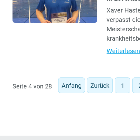
Xaver Haste
verpasst di
Meisterscha
krankheitsb
Weiterlesen
Anfang
Zurück
1
Seite 4 von 28