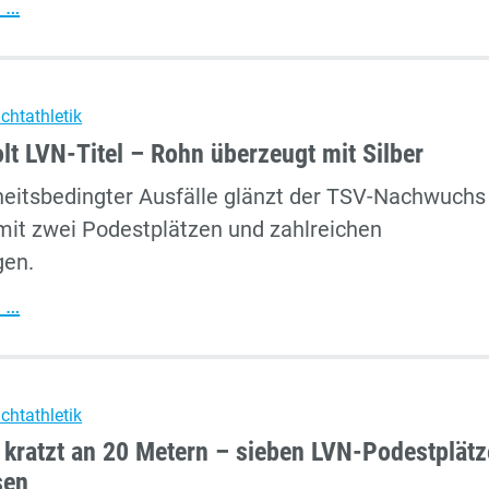
Kampfgeist
 …
in
Sindelfingen
–
ichtathletik
Erfolgreiche
lt LVN-Titel – Rohn überzeugt mit Silber
LVN-
heitsbedingter Ausfälle glänzt der TSV-Nachwuchs 
Masters
mit zwei Podestplätzen und zahlreichen
in
gen.
Düsseldorf
Schielke
 …
holt
LVN-
Titel
ichtathletik
–
 kratzt an 20 Metern – sieben LVN-Podestplätz
Rohn
sen