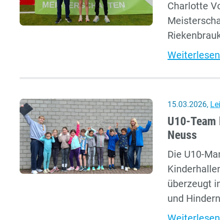
Charlotte V
Meisterscha
Riekenbrauk
Weiterlesen
15.03.2026
,
Le
U10-Team h
Neuss
Die U10-Ma
Kinderhalle
überzeugt i
und Hinderni
Weiterlesen