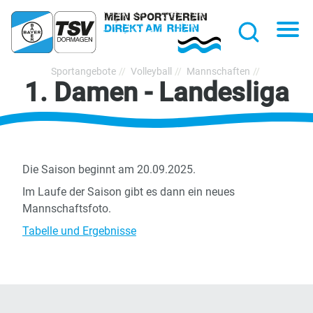
hließen
Na
Suche
TSV
Sportangebote
Volleyball
Mannschaften
1. Damen - Landesliga
Bayer
Dormagen
1920
e.V.
Die Saison beginnt am 20.09.2025.
Im Laufe der Saison gibt es dann ein neues
Mannschaftsfoto.
Tabelle und Ergebnisse