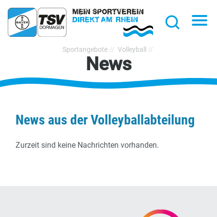
hließen
Na
Suche
TSV
Sportangebote
Volleyball
News
Bayer
Dormagen
1920
e.V.
News aus der Volleyballabteilung
Zurzeit sind keine Nachrichten vorhanden.