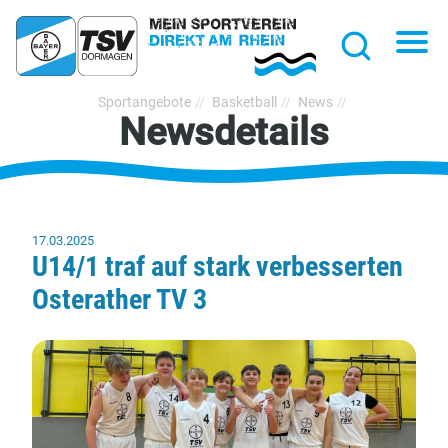
hließen
Na
Suche
TSV
Sportangebote
Basketball
News
Newsdetails
Bayer
Dormagen
1920
e.V.
17.03.2025
U14/1 traf auf stark verbesserten
Osterather TV 3