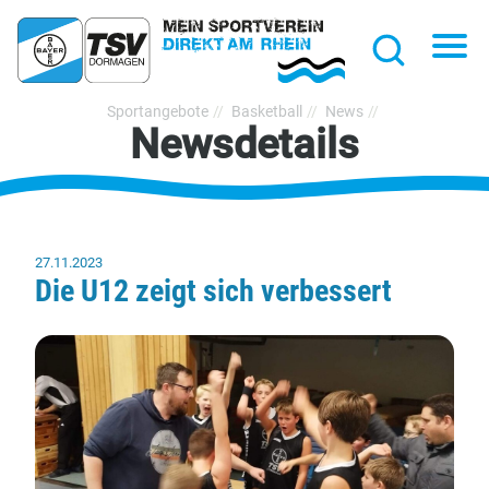
hließen
Na
Suche
TSV
Sportangebote
Basketball
News
Newsdetails
Bayer
Dormagen
1920
e.V.
27.11.2023
Die U12 zeigt sich verbessert