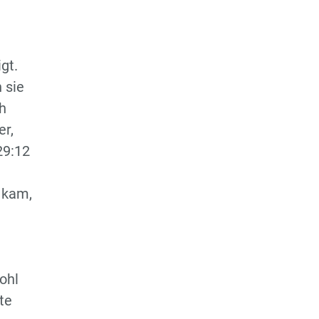
Herren
gt.
 sie
h
er,
29:12
 kam,
ohl
te