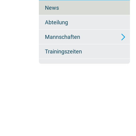
überspringen
News
Abteilung
Mannschaften
Trainingszeiten
U10
U12
U14
U16/2
U16/1
U18