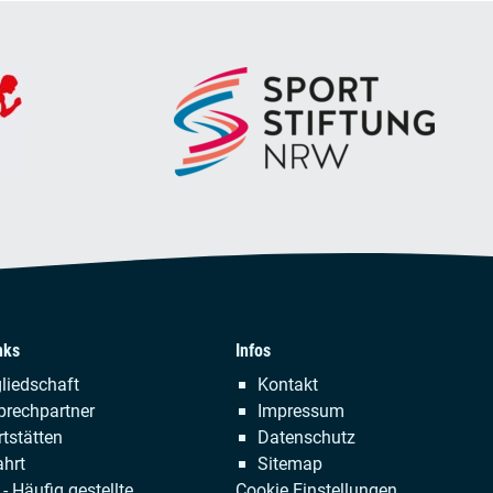
nks
Infos
tion
Navigation
liedschaft
Kontakt
ringen
überspringen
prechpartner
Impressum
tstätten
Datenschutz
hrt
Sitemap
- Häufig gestellte
Cookie Einstellungen