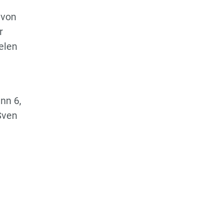
 von
r
elen
nn 6,
Sven