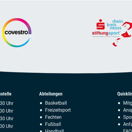
stelle
Abteilungen
Quickli
Navigation
Naviga
Basketball
Mitg
.30 Uhr
überspringen
übersp
Freizeitsport
Ans
00 Uhr
Fechten
Spor
:30 Uhr
Fußball
Anfa
00 Uhr
Handball
FAQ 