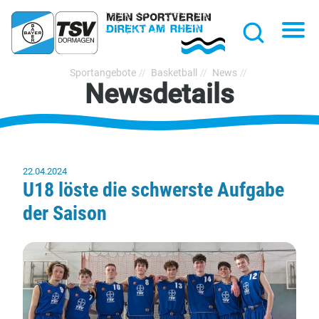
hließen
Na
Suche
TSV
Sportangebote
Basketball
News
Newsdetails
Bayer
Dormagen
1920
e.V.
22.04.2024
U18 löste die schwerste Aufgabe
der Saison