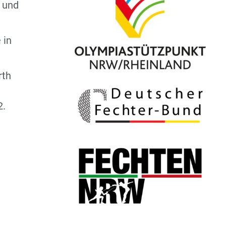
3 und
 in
rth
2.