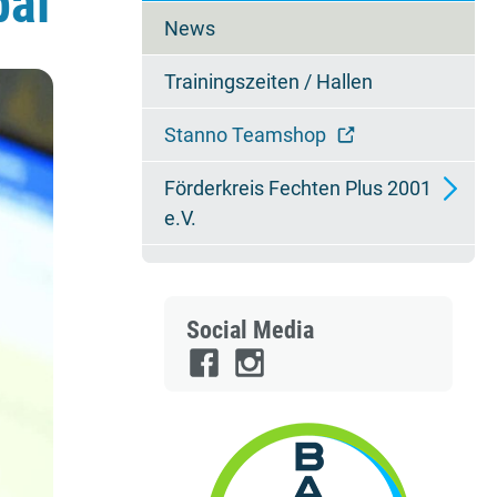
bai
überspringen
News
Trainingszeiten / Hallen
Stanno Teamshop
Förderkreis Fechten Plus 2001
e.V.
Mitglied werden
Ansprechpartner
Social Media