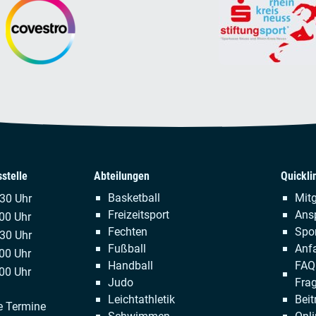
stelle
Abteilungen
Quickli
Navigation
Naviga
Basketball
Mitg
.30 Uhr
überspringen
übersp
Freizeitsport
Ans
00 Uhr
Fechten
Spor
:30 Uhr
Fußball
Anfa
00 Uhr
Handball
FAQ 
00 Uhr
Judo
Fra
Leichtathletik
Beit
e Termine