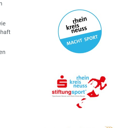
n
wie
chaft
ten