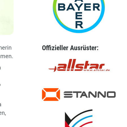
Offizieller Ausrüster:
nerin
amen.
h
o
a
en,