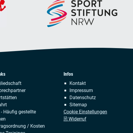
nks
Infos
tion
Navigation
liedschaft
Kontakt
ringen
überspringen
prechpartner
Impressum
tstätten
Datenschutz
hrt
Sitemap
- Häufig gestellte
Cookie Einstellungen
gen
🗎 Widerruf
ragsordnung / Kosten