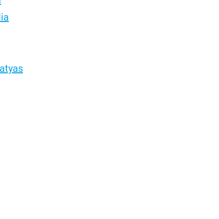
lia
atyas