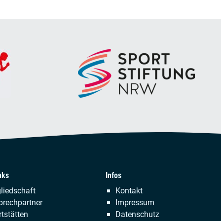
nks
Infos
tion
Navigation
liedschaft
Kontakt
ringen
überspringen
prechpartner
Impressum
tstätten
Datenschutz