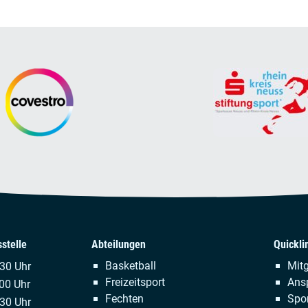
stelle
Abteilungen
Quickli
Navigation
Naviga
Basketball
Mitg
.30 Uhr
überspringen
übersp
Freizeitsport
Ans
00 Uhr
Fechten
Spor
:30 Uhr