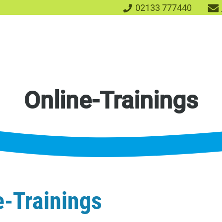
Telefon:
02133 777440
Online-Trainings
TSV
Bayer
Dormagen
1920
e.V.
e-Trainings